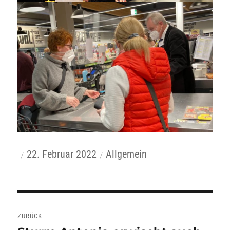
Autor
Veröffentlicht
Kategorien
22. Februar 2022
Allgemein
am
Beitragsnavigation
ZURÜCK