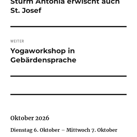
Sturm Antonia erwischt auch
Vorheriger
St. Josef
Beitrag:
WEITER
Yogaworkshop in
Nächster
Gebärdensprache
Beitrag:
Oktober 2026
Dienstag
6.
Oktober
–
Mittwoch
7.
Oktober