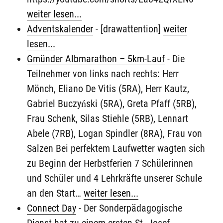
weiter lesen...
Adventskalender
-
[drawattention]
weiter
lesen...
Gmünder Albmarathon – 5km-Lauf
-
Die
Teilnehmer von links nach rechts: Herr
Mönch, Eliano De Vitis (5RA), Herr Kautz,
Gabriel Buczyński (5RA), Greta Pfaff (5RB),
Frau Schenk, Silas Stiehle (5RB), Lennart
Abele (7RB), Logan Spindler (8RA), Frau von
Salzen Bei perfektem Laufwetter wagten sich
zu Beginn der Herbstferien 7 Schülerinnen
und Schüler und 4 Lehrkräfte unserer Schule
an den Start…
weiter lesen...
Connect Day
-
Der Sonderpädagogische
Dienst hat zu einem ersten St. Josef