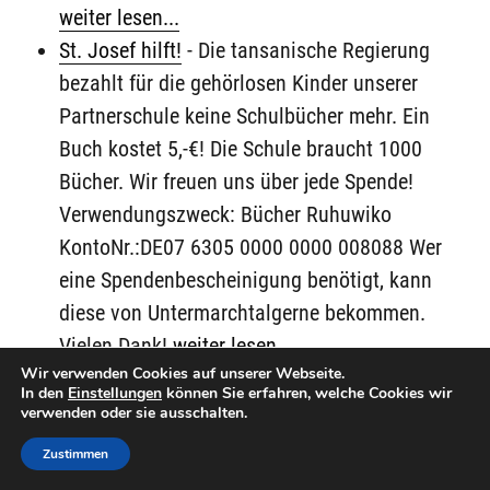
weiter lesen...
St. Josef hilft!
-
Die tansanische Regierung
bezahlt für die gehörlosen Kinder unserer
Partnerschule keine Schulbücher mehr. Ein
Buch kostet 5,-€! Die Schule braucht 1000
Bücher. Wir freuen uns über jede Spende!
Verwendungszweck: Bücher Ruhuwiko
KontoNr.:DE07 6305 0000 0000 008088 Wer
eine Spendenbescheinigung benötigt, kann
diese von Untermarchtalgerne bekommen.
Vielen Dank!
weiter lesen...
Wir verwenden Cookies auf unserer Webseite.
„Klar Schiff“ auf der Thor Heyerdahl
-
Das
In den
Einstellungen
können Sie erfahren, welche Cookies wir
werden sie nie vergessen – weder unsere
verwenden oder sie ausschalten.
Schüler noch die der Jagsttalschule in
Zustimmen
Westhausen. Fünf Tage verbrachten sie