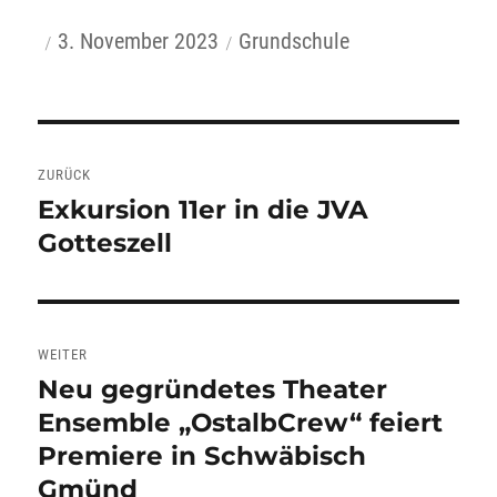
Autor
Veröffentlicht
Kategorien
3. November 2023
Grundschule
am
Beitragsnavigation
ZURÜCK
Exkursion 11er in die JVA
Vorheriger
Gotteszell
Beitrag:
WEITER
Neu gegründetes Theater
Nächster
Ensemble „OstalbCrew“ feiert
Beitrag:
Premiere in Schwäbisch
Gmünd