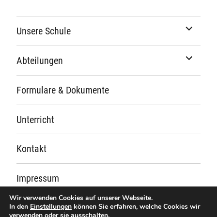
Unterme
Unsere Schule
öffnen
Unterme
Abteilungen
öffnen
Formulare & Dokumente
Unterricht
Kontakt
Impressum
Wir verwenden Cookies auf unserer Webseite.
In den
Einstellungen
können Sie erfahren, welche Cookies wir
Schule für Hörgeschädigte St. Josef
verwenden oder sie ausschalten.