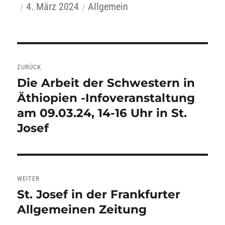
Autor
Veröffentlicht
Kategorien
4. März 2024
Allgemein
am
Beitragsnavigation
ZURÜCK
Die Arbeit der Schwestern in
Vorheriger
Äthiopien -Infoveranstaltung
Beitrag:
am 09.03.24, 14-16 Uhr in St.
Josef
WEITER
St. Josef in der Frankfurter
Nächster
Allgemeinen Zeitung
Beitrag: