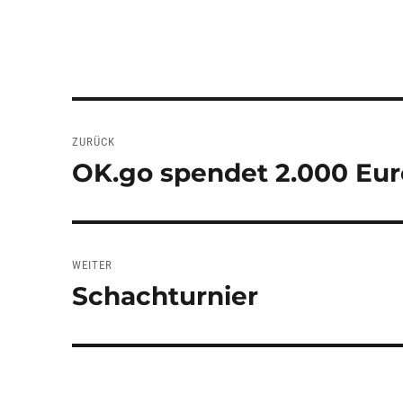
Beitragsnavigation
ZURÜCK
OK.go spendet 2.000 Eur
Vorheriger
Beitrag:
WEITER
Schachturnier
Nächster
Beitrag: