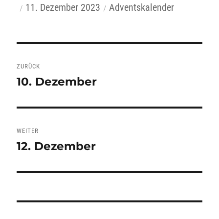
Autor
Veröffentlicht
Kategorien
11. Dezember 2023
Adventskalender
am
Beitragsnavigation
ZURÜCK
10. Dezember
Vorheriger
Beitrag:
WEITER
12. Dezember
Nächster
Beitrag: