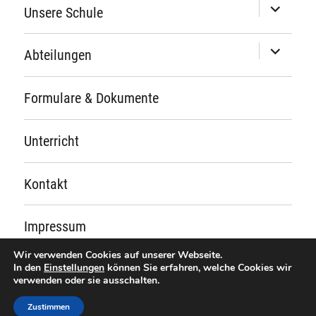
Unterme
Unsere Schule
öffnen
Unterme
Abteilungen
öffnen
Formulare & Dokumente
Unterricht
Kontakt
Impressum
Wir verwenden Cookies auf unserer Webseite.
In den
Einstellungen
können Sie erfahren, welche Cookies wir
Schule für Hörgeschädigte St. Josef
verwenden oder sie ausschalten.
Datenschutzerklärung
Zustimmen