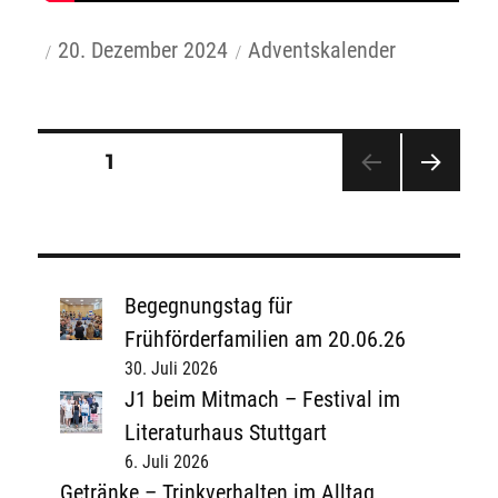
Autor
Veröffentlicht
Kategorien
20. Dezember 2024
Adventskalender
am
Seitennummerierung
SEITE
1
der
Beiträge
NÄCH
STE
SEITE
Begegnungstag für
Frühförderfamilien am 20.06.26
30. Juli 2026
J1 beim Mitmach – Festival im
Literaturhaus Stuttgart
6. Juli 2026
Getränke – Trinkverhalten im Alltag